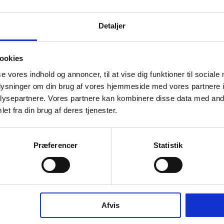
Detaljer
info
ookies
se vores indhold og annoncer, til at vise dig funktioner til sociale
oplysninger om din brug af vores hjemmeside med vores partnere i
ysepartnere. Vores partnere kan kombinere disse data med andr
et fra din brug af deres tjenester.
n, minimalist shower solution with thermostat, typically
ith an overhead shower. Part of the Qtoo collection, it
Præferencer
Statistik
d from AISI 316 stainless steel – a durable material
last.
e in the same colours and finishes as the rest of our
nsuring a cohesive expression throughout the
Afvis
. All our products come with a 20-year guarantee.