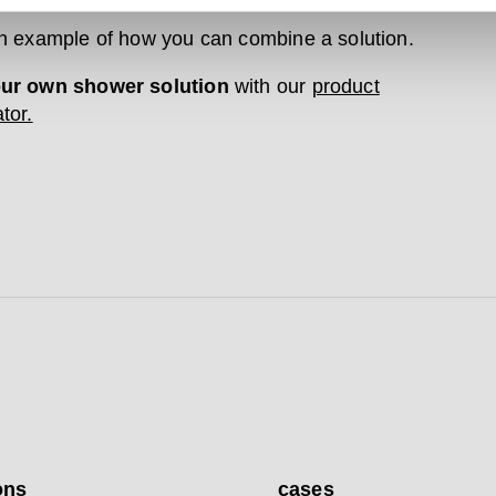
an example of how you can combine a solution.
our own shower solution
with our
product
tor.
ons
cases