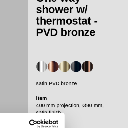
shower w/
thermostat -
PVD bronze
satin PVD bronze
item
400 mm projection, Ø90 mm,
satin finish