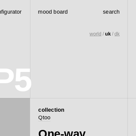
figurator
mood board
search
world
/
uk
/
dk
P5
collection
Qtoo
One-way