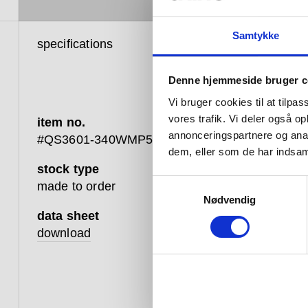
Samtykke
specifications
product 
Denne hjemmeside bruger c
Vi bruger cookies til at tilpas
vores trafik. Vi deler også 
item no.
annonceringspartnere og anal
#QS3601-340WMP5
dem, eller som de har indsaml
stock type
A built-i
Samtykkevalg
made to order
for use w
Nødvendig
is crafte
data sheet
made to 
download
Availabl
range, e
bathroom