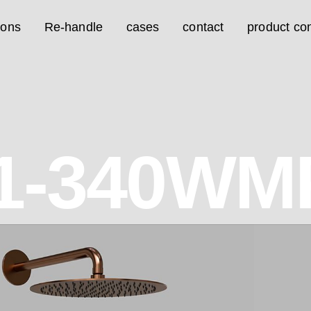
ions
Re-handle
cases
contact
product con
1-340WM