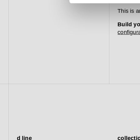
This is 
Build y
configura
d line
collecti