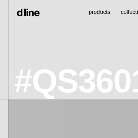
products
collect
#QS360